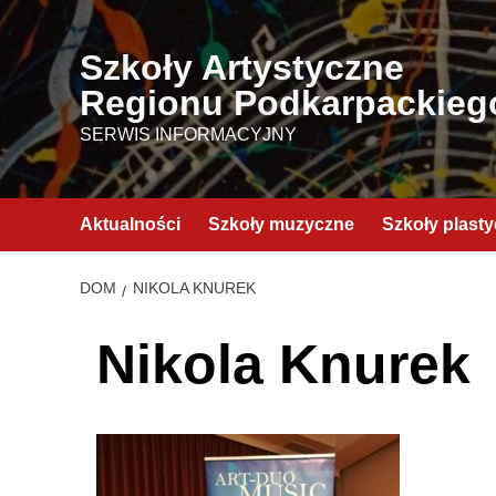
Przejdź
do
Szkoły Artystyczne
treści
Regionu Podkarpackieg
SERWIS INFORMACYJNY
Aktualności
Szkoły muzyczne
Szkoły plast
DOM
NIKOLA KNUREK
Nikola Knurek