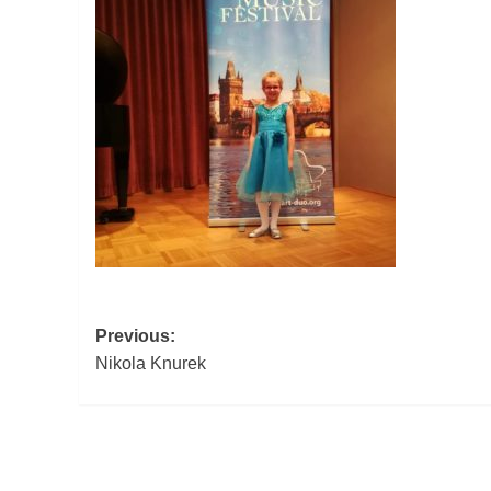
Post
Previous:
Nikola Knurek
navigation