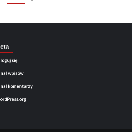
eta
loguj się
nał wpisów
nał komentarzy
rdPress.org