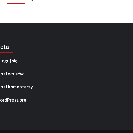
eta
loguj się
nał wpisów
nał komentarzy
rdPress.org