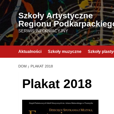
Przejdź
do
Szkoły Artystyczne
treści
Regionu Podkarpackieg
SERWIS INFORMACYJNY
Aktualności
Szkoły muzyczne
Szkoły plast
DOM
PLAKAT 2018
Plakat 2018