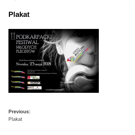
Plakat
Post
Previous:
Plakat
navigation