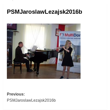
PSMJaroslawLezajsk2016b
Post
Previous:
PSMJaroslawLezajsk2016b
navigation