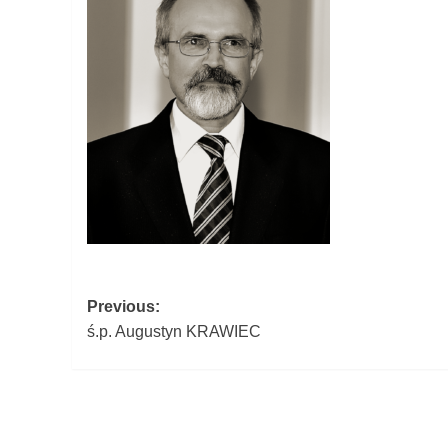
Post
Previous:
ś.p. Augustyn KRAWIEC
navigation