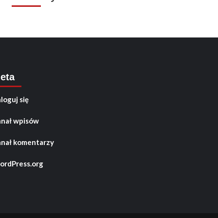
eta
loguj się
nał wpisów
nał komentarzy
rdPress.org