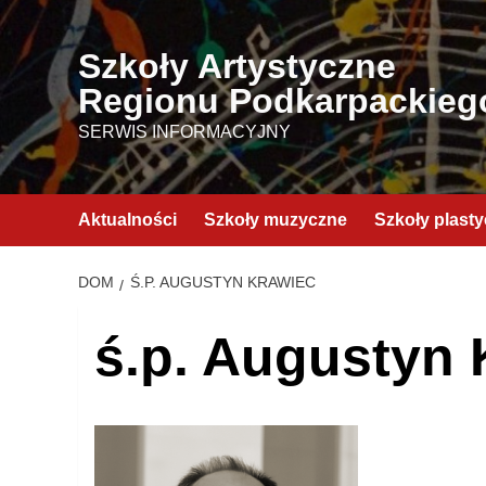
Przejdź
do
Szkoły Artystyczne
treści
Regionu Podkarpackieg
SERWIS INFORMACYJNY
Aktualności
Szkoły muzyczne
Szkoły plast
DOM
Ś.P. AUGUSTYN KRAWIEC
ś.p. Augustyn