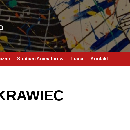
o
yczne
Studium Animatorów
Praca
Kontakt
 KRAWIEC