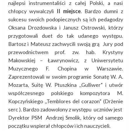
najlepsi instrumentaliści z całej Polski, a nasi
chłopcy wywalczyli
II miejsce
. Bardzo dumni z
sukcesu swoich podopiecznych są ich pedagodzy
Oksana Drozdowska i Janusz Ostrowski, którzy
przygotowali duet do tak udanego występu.
Bartosz i Mateusz zachwycili swoją grą Jury pod
przewodnictwem prof. zw. hab. Krystyny
Makowskiej – Ławrynowicz, z Uniwersytetu
Muzycznego F. Chopina w Warszawie.
Zaprezentowali w swoim programie Sonatę W. A.
Mozarta, Suitę W. Ptuszkina ,,Gulliwer” i utwór
współczesnego polskiego kompozytora M.
Kopczyńskiego ,,Temblores del corazon” (Drżenie
serc ). Bardzo zadowolony z występu uczniów jest
Dyrektor PSM Andrzej Smolik, który od samego
początku wspierał chłopców i ich nauczycieli.