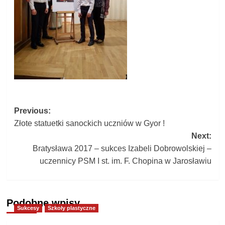
Post
Previous:
Złote statuetki sanockich uczniów w Gyor !
navigation
Next:
Bratysława 2017 – sukces Izabeli Dobrowolskiej –
uczennicy PSM I st. im. F. Chopina w Jarosławiu
Podobne wpisy
Sukcesy
Szkoły plastyczne