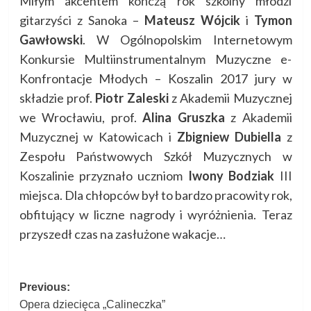
Miłym akcentem kończą rok szkolny młodzi
gitarzyści z Sanoka –
Mateusz Wójcik
i
Tymon
Gawłowski
. W Ogólnopolskim Internetowym
Konkursie Multiinstrumentalnym Muzyczne e-
Konfrontacje Młodych – Koszalin 2017 jury w
składzie prof.
Piotr Zaleski
z Akademii Muzycznej
we Wrocławiu, prof.
Alina Gruszka
z Akademii
Muzycznej w Katowicach i
Zbigniew Dubiella
z
Zespołu Państwowych Szkół Muzycznych w
Koszalinie przyznało uczniom
Iwony Bodziak
III
miejsca. Dla chłopców był to bardzo pracowity rok,
obfitujący w liczne nagrody i wyróżnienia. Teraz
przyszedł czas na zasłużone wakacje…
Post
Previous:
Opera dziecięca „Calineczka”