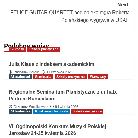
navigation
Next:
FELICE GUITAR QUARTET pod opieką mgra Roberta
Polańskiego wygrywa w USA!!!
Podobne wpisy
Sukcesy
Szkoły plastyczne
Julia Klaus z indeksem akademickim
Radosław Bargieł
17 czerwca 2026
Aktualności
Seminaria
Szkoły muzyczne
Warsztaty
Regionalne Seminarium Pianistyczne z dr hab.
Piotrem Banasikiem
Grzegorz Wójcikiewicz
9 kwietnia 2026
Aktualności
Konkursy i festiwale
Szkoły muzyczne
VII Ogólnopolski Konkurs Muzyki Polskiej –
Jarosław 24-25 kwietnia 2026