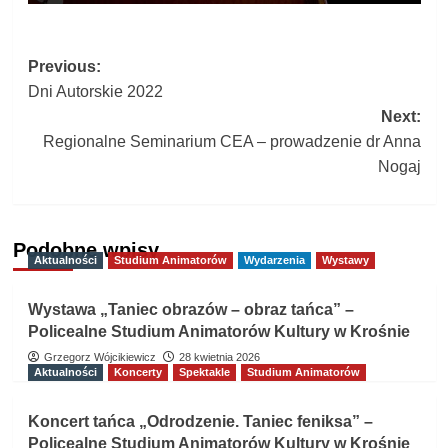
Post
Previous:
Dni Autorskie 2022
navigation
Next:
Regionalne Seminarium CEA – prowadzenie dr Anna
Nogaj
Podobne wpisy
Aktualności
Studium Animatorów
Wydarzenia
Wystawy
Wystawa „Taniec obrazów – obraz tańca” –
Policealne Studium Animatorów Kultury w Krośnie
Grzegorz Wójcikiewicz
28 kwietnia 2026
Aktualności
Koncerty
Spektakle
Studium Animatorów
Koncert tańca „Odrodzenie. Taniec feniksa” –
Policealne Studium Animatorów Kultury w Krośnie