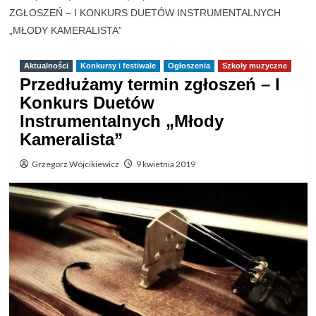
ZGŁOSZEŃ – I KONKURS DUETÓW INSTRUMENTALNYCH
„MŁODY KAMERALISTA”
Aktualności
Konkursy i festiwale
Ogłoszenia
Szkoły muzyczne
Przedłużamy termin zgłoszeń – I
Konkurs Duetów
Instrumentalnych „Młody
Kameralista”
Grzegorz Wójcikiewicz
9 kwietnia 2019