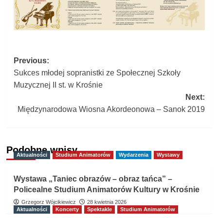
Post
Previous:
Sukces młodej sopranistki ze Społecznej Szkoły
navigation
Muzycznej II st. w Krośnie
Next:
Międzynarodowa Wiosna Akordeonowa – Sanok 2019
Podobne wpisy
Aktualności
Studium Animatorów
Wydarzenia
Wystawy
Wystawa „Taniec obrazów – obraz tańca” –
Policealne Studium Animatorów Kultury w Krośnie
Grzegorz Wójcikiewicz
28 kwietnia 2026
Aktualności
Koncerty
Spektakle
Studium Animatorów