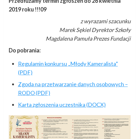
Przedłużamy termin zgłoszeń do 26 kwietnia
2019 roku !!!09
z wyrazami szacunku
Marek Sękiel Dyrektor Szkoły
Magdalena Pamuła Prezes Fundacji
Do pobrania:
Regulamin konkursu „Młody Kameralista”
(PDF)
Zgoda na przetwarzanie danych osobowych –
RODO (PDF)
Karta zgłoszenia uczestnika (DOCX)