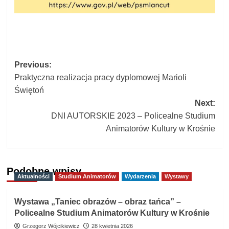
Post
Previous:
Praktyczna realizacja pracy dyplomowej Marioli
navigation
Świętoń
Next:
DNI AUTORSKIE 2023 – Policealne Studium
Animatorów Kultury w Krośnie
Podobne wpisy
Aktualności
Studium Animatorów
Wydarzenia
Wystawy
Wystawa „Taniec obrazów – obraz tańca” –
Policealne Studium Animatorów Kultury w Krośnie
Grzegorz Wójcikiewicz
28 kwietnia 2026